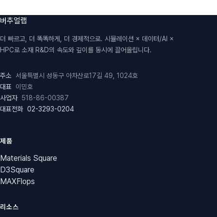
버추얼랩
더 빠르고, 더 똑똑하게, 더 경제적으로. 시뮬레이션 × 데이터/AI ×
HPC로 소재 R&D의 속도와 깊이를 동시에 끌어올립니다.
주소
서울특별시 성동구 아차산로17길 49, 1024호
대표
이민호
사업자
518-86-00387
대표전화
02-3293-0204
제품
Materials Square
D3Square
MAXFlops
리소스